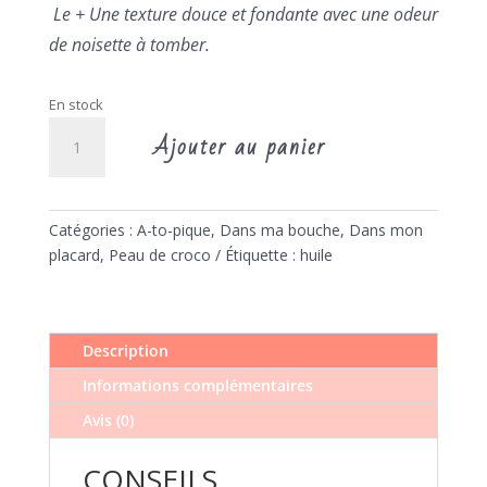
Le + Une texture douce et fondante avec une odeur
de noisette à tomber.
En stock
quantité
Ajouter au panier
de
Baume
à
lèvres
Catégories :
A-to-pique
,
Dans ma bouche
,
Dans mon
ODEN
placard
,
Peau de croco
Étiquette :
huile
Description
Informations complémentaires
Avis (0)
CONSEILS