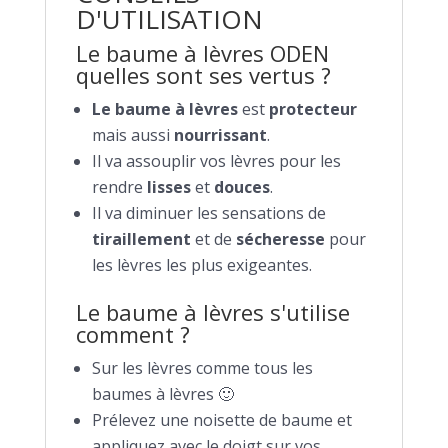
D'UTILISATION
Le baume à lèvres ODEN
quelles sont ses vertus ?
Le baume à lèvres
est
protecteur
mais aussi
nourrissant
.
Il va assouplir vos lèvres pour les
rendre
lisses
et
douces
.
Il va diminuer les sensations de
tiraillement
et de
sécheresse
pour
les lèvres les plus exigeantes.
Le baume à lèvres s'utilise
comment ?
Sur les lèvres comme tous les
baumes à lèvres 🙂
Prélevez une noisette de baume et
appliquez avec le doigt sur vos