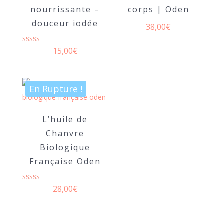
nourrissante –
corps | Oden
douceur iodée
38,00
€
Note
15,00
€
5.00
sur 5
En Rupture !
L’huile de
Chanvre
Biologique
Française Oden
Note
28,00
€
5.00
sur 5