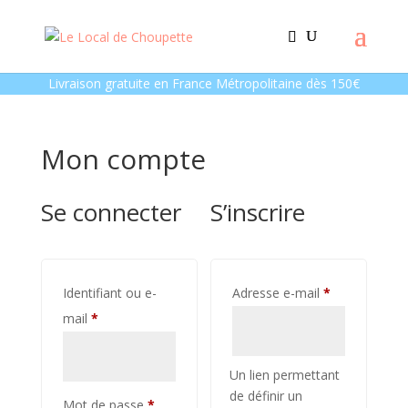
Livraison gratuite en France Métropolitaine dès 150€
Mon compte
Se connecter
S’inscrire
Obligatoire
Identifiant ou e-
Adresse e-mail
*
Obligatoire
mail
*
Un lien permettant
de définir un
Obligatoire
Mot de passe
*