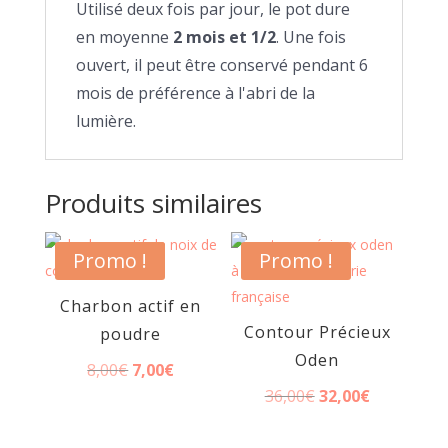
Utilisé deux fois par jour, le pot dure
en moyenne
2 mois et 1/2
. Une fois
ouvert, il peut être conservé pendant 6
mois de préférence à l'abri de la
lumière.
Produits similaires
Promo !
Promo !
Charbon actif en
Contour Précieux
poudre
Oden
Le
Le
8,00
€
7,00
€
Le
Le
36,00
€
32,00
€
prix
prix
prix
prix
initial
actuel