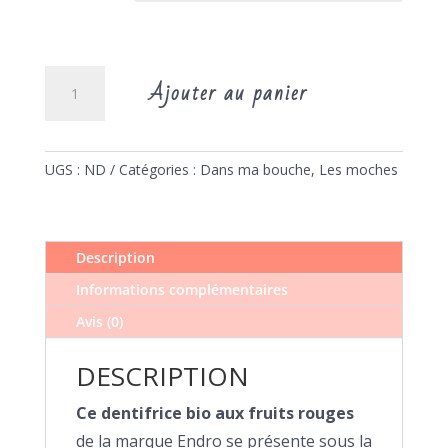
quantité
Ajouter au panier
de
Dentifrice
bio
aux
UGS :
ND
Catégories :
Dans ma bouche
,
Les moches
fruits
rouges
Description
Informations complémentaires
Avis (0)
DESCRIPTION
Ce dentifrice bio aux fruits rouges
de la marque Endro se présente sous la