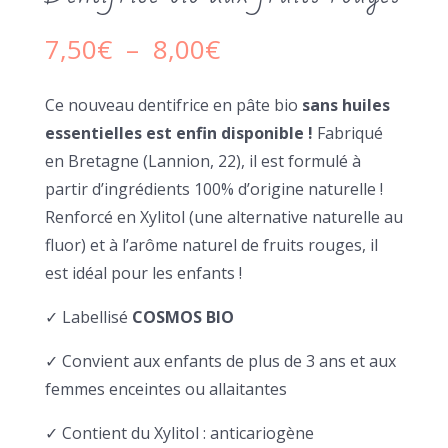
Plage
7,50
€
–
8,00
€
de
prix :
Ce nouveau dentifrice en pâte bio
sans huiles
7,50€
essentielles est enfin disponible !
à
Fabriqué
8,00€
en Bretagne (Lannion, 22), il est formulé à
partir d’ingrédients 100% d’origine naturelle !
Renforcé en Xylitol (une alternative naturelle au
fluor) et à l’arôme naturel de fruits rouges, il
est idéal pour les enfants !
✓ Labellisé
COSMOS BIO
✓ Convient aux enfants de plus de 3 ans et aux
femmes enceintes ou allaitantes
✓ Contient du Xylitol : anticariogène