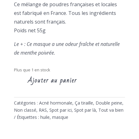
Ce mélange de poudres françaises et locales
est fabriqué en France. Tous les ingrédients
naturels sont français.
Poids net 55g
Le + : Ce masque a une odeur fraîche et naturelle
de menthe poivrée.
Plus que 1 en stock
Ajouter au panier
quantité
de
Masque
Catégories :
Acné hormonale
,
Ça tiraille
,
Double peine
,
purifiant
Non classé
,
RAS
,
Spot par ici, Spot par là
,
Tout va bien
Oden
Étiquettes :
huile
,
masque