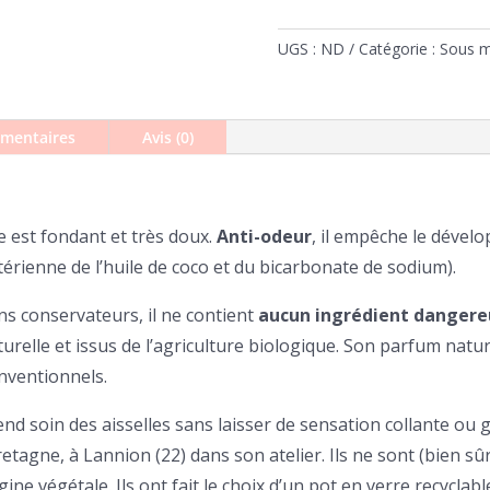
noix
de
UGS :
ND
Catégorie :
Sous m
coco
émentaires
Avis (0)
est fondant et très doux.
Anti-odeur
, il empêche le déve
érienne de l’huile de coco et du bicarbonate de sodium).
ns conservateurs, il ne contient
aucun ingrédient dangere
turelle et issus de l’agriculture biologique. Son parfum natu
onventionnels.
end soin des aisselles sans laisser de sensation collante ou g
tagne, à Lannion (22) dans son atelier. Ils ne sont (bien sû
ne végétale. Ils ont fait le choix d’un pot en verre recyclable