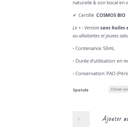
9
naturelle & son bocal en 
✓
Certifié
COSMOS BIO
Le + : Version
sans huiles 
ou allaitantes et jeunes ado
◦ Contenance: 50mL
◦ Durée d’utilisation: en 
◦ Conservation: PAO (Pér
Spatule
quantité
Ajouter a
de
Déodorant