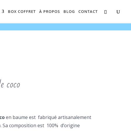
BOX COFFRET
À PROPOS
BLOG
CONTACT
e coco
lage
e
ix :
co
en baume est fabriqué artisanalement
,00€
). Sa composition est 100% d’origine