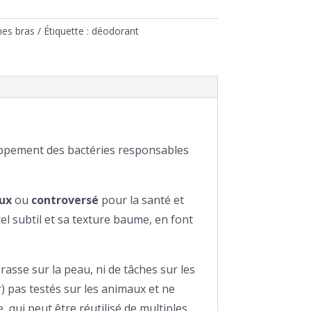
es bras
Étiquette :
déodorant
loppement des bactéries responsables
ux
ou
controversé
pour la santé et
rel subtil et sa texture baume, en font
rasse sur la peau, ni de tâches sur les
r) pas testés sur les animaux et ne
, qui peut être réutilisé de multiples