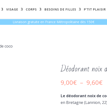
VISAGE
CORPS
BESOINS DE FILLES
P’TIT PLAISIR
Livraison gratuite en France Métropolitaine dès 150€
de coco
Déodorant noix d
P
9,00
€
–
9,60
€
d
pr
Le déodorant noix de co
9
en Bretagne (Lannion, 22
à