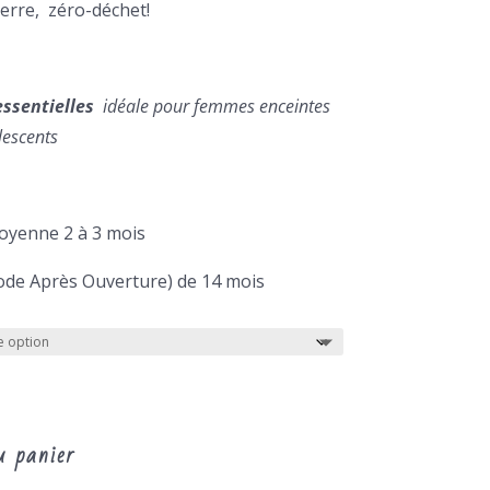
,60€
verre, zéro-déchet!
essentielles
idéale pour femmes enceintes
lescents
moyenne 2 à 3 mois
iode Après Ouverture) de 14 mois
u panier