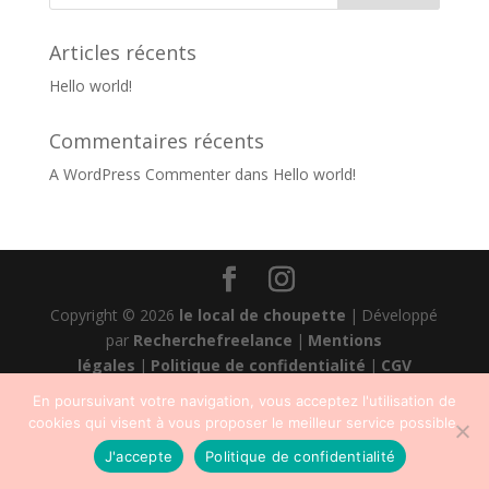
Articles récents
Hello world!
Commentaires récents
A WordPress Commenter
dans
Hello world!
Copyright © 2026
le local de choupette
|
Développé
par
Recherchefreelance
|
Mentions
légales
|
Politique de confidentialité
|
CGV
En poursuivant votre navigation, vous acceptez l'utilisation de
cookies qui visent à vous proposer le meilleur service possible.
J'accepte
Politique de confidentialité