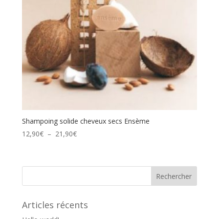
Shampoing solide cheveux secs Ensème
Plage
12,90
€
–
21,90
€
de
prix :
12,90€
à
21,90€
Articles récents