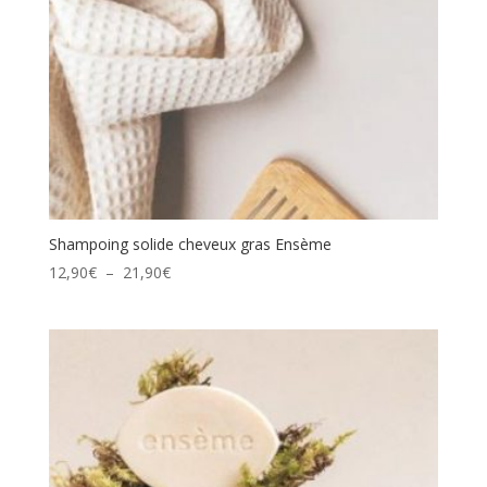
Shampoing solide cheveux gras Ensème
Plage
12,90
€
–
21,90
€
de
prix :
12,90€
à
21,90€