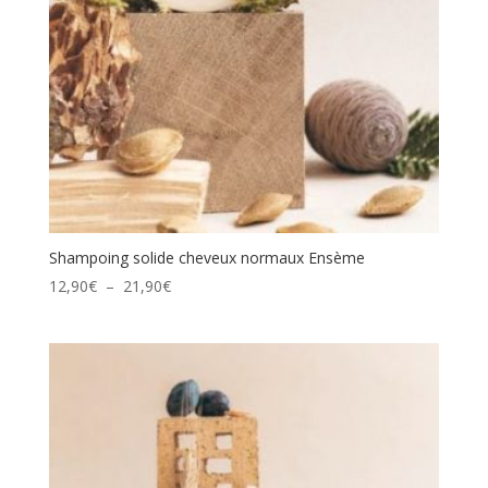
Shampoing solide cheveux normaux Ensème
Plage
12,90
€
–
21,90
€
de
prix :
12,90€
à
21,90€