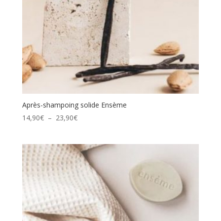
Après-shampoing solide Ensème
Plage
14,90
€
–
23,90
€
de
prix :
14,90€
à
23,90€