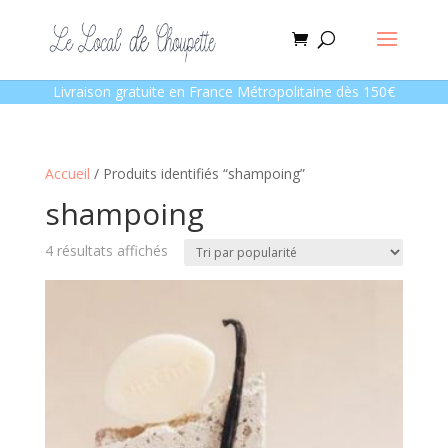
Livraison gratuite en France Métropolitaine dès 150€
Accueil
/ Produits identifiés “shampoing”
shampoing
Trié
4 résultats affichés
par
popularité