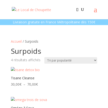
Livraison gratuite en France Métropolitaine dès 150€
Accueil
/ Surpoids
Surpoids
Trié
4 résultats affichés
par
popularité
Tisane Cleanse
Plage
30,00
€
–
70,00
€
de
prix :
30,00€
à
Oméga 3 Sova